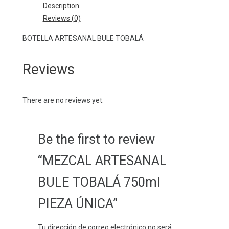
Description
750ml
Reviews (0)
PIEZA
ÚNICA
BOTELLA ARTESANAL BULE TOBALÁ
quantity
Reviews
There are no reviews yet.
Be the first to review
“MEZCAL ARTESANAL
BULE TOBALÁ 750ml
PIEZA ÚNICA”
Tu dirección de correo electrónico no será