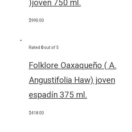
)joven 750 ml.
$
990.00
Rated
0
out of 5
Folklore Oaxaqueño ( A.
Angustifolia Haw) joven
espadín 375 ml.
$
418.00