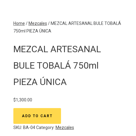
Home
/
Mezcales
/ MEZCAL ARTESANAL BULE TOBALÁ
750ml PIEZA ÚNICA
MEZCAL ARTESANAL
BULE TOBALÁ 750ml
PIEZA ÚNICA
$
1,300.00
MEZCAL
ADD TO CART
ARTESANAL
BULE
SKU:
BA-04
Category:
Mezcales
TOBALÁ